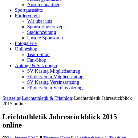
Ansprechpartner
Sportgaststätte
Förderverein
Wir über uns
Sponsoringkonzept
Stadionzeitung
Unsere Sponsoren
Fotogalerie
Onlineshop
Team-Shop
Fan-Shop
Anträge & Satzungen
SV Kasing Mitgliedsantrag
Förderverein Mitgliedsantrag
SV Kasing Vereinssatzung
Förderverein Vereinssatzung
Startseite
Leichtathletik & Triathlon
Leichtathletik Jahresrückblick
2015 online
Leichtathletik Jahresrückblick 2015
online