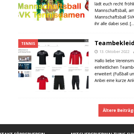
lädt euch recht fröh
Mannschaftsball, am
Mannschaftsball SV
ihr alle dabei seid.
[…
Teambekleid
TENNIS
13. Oktober 2022
Hallo liebe Vereinsm
einheitlichen Teamb
erweitert (Fußball un
Anbei eine kurze An
Ältere Beiträ