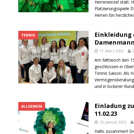
Herreneinzel statt.
Platzierungsspiele 
Herren Ein herzlich
Einkleidung 
TENNIS
Damenmann
17. März 2023
Am Mittwoch den 15
geschlossen in Ober
Tennis Saison. Als 
Vermögensberatung
und in lockerer Run
Einladung z
ALLGEMEIN
11.02.23
10. Januar 2023
Hallo zusammen! Di