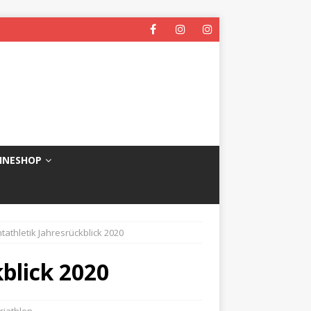
INESHOP
htathletik Jahresrückblick 2020
kblick 2020