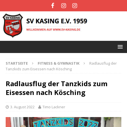
STARTSEITE
FITNESS & GYMNASTIK
Radlausflug der
Tanzkids zum Eisessen nach Kösching
Radlausflug der Tanzkids zum
Eisessen nach Kösching
3. August 2022
Timo Lackner