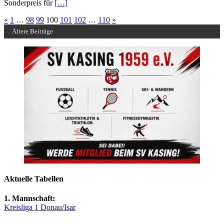
Sonderpreis für
[…]
«
1
…
98
99
100
101
102
…
110
»
Ältere Beiträge
Aktuelle Tabellen
1. Mannschaft:
Kreisliga 1 Donau/Isar