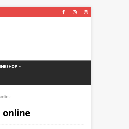
INESHOP
online
 online