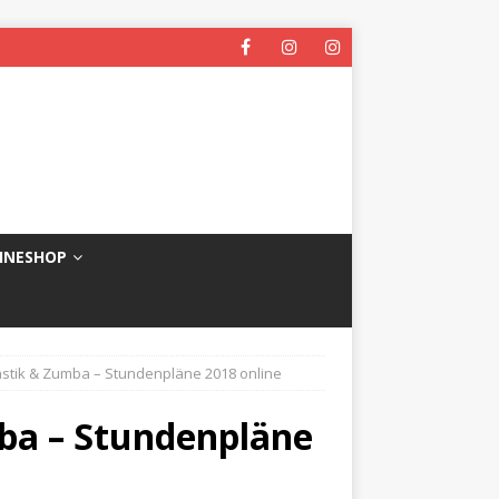
INESHOP
stik & Zumba – Stundenpläne 2018 online
ba – Stundenpläne