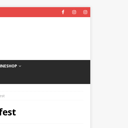
INESHOP
est
fest