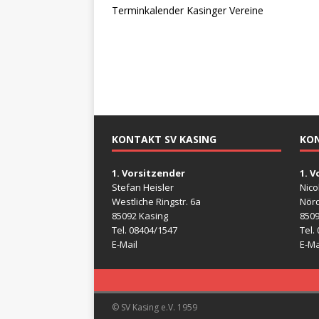
Terminkalender Kasinger Vereine
KONTAKT SV KASING
KON
1. Vorsitzender
1. 
Stefan Heisler
Nico
Westliche Ringstr. 6a
Nörd
85092 Kasing
8509
Tel. 08404/1547
Tel.
E-Mail
E-Ma
© SV Kasing e.V. 1959