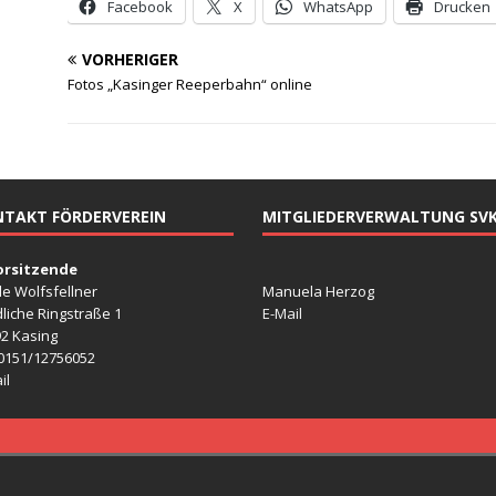
Facebook
X
WhatsApp
Drucken
VORHERIGER
Fotos „Kasinger Reeperbahn“ online
TAKT FÖRDERVEREIN
MITGLIEDERVERWALTUNG SV
Vorsitzende
le Wolfsfellner
Manuela Herzog
liche Ringstraße 1
E-Mail
2 Kasing
 0151/12756052
il