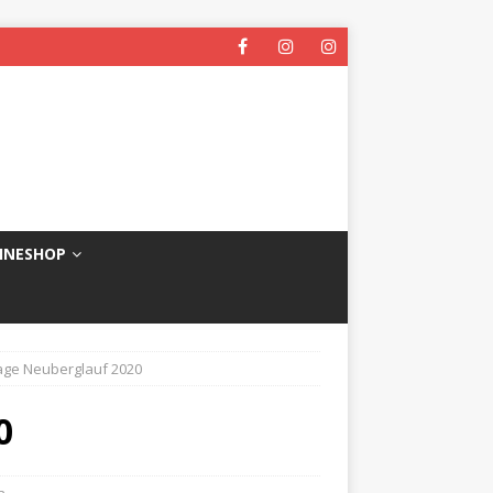
INESHOP
ge Neuberglauf 2020
0