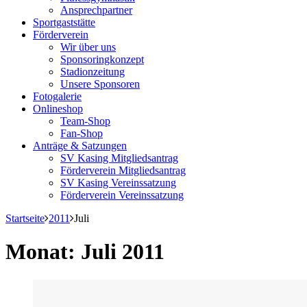
Ansprechpartner
Sportgaststätte
Förderverein
Wir über uns
Sponsoringkonzept
Stadionzeitung
Unsere Sponsoren
Fotogalerie
Onlineshop
Team-Shop
Fan-Shop
Anträge & Satzungen
SV Kasing Mitgliedsantrag
Förderverein Mitgliedsantrag
SV Kasing Vereinssatzung
Förderverein Vereinssatzung
Startseite
2011
Juli
Monat:
Juli 2011